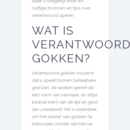
waar u toegang vindt tot
nuttige bronnen en tips over
verantwoord spelen.
WAT IS
VERANTWOOR
GOKKEN?
Verantwoord gokken houdt in
dat u speelt binnen betaalbare
grenzen, de spellen geniet als
een vorm van vermaak, en altijd
bewust bent van de tijd en geld
die u besteedt. Het is essentieel
om het plezier van gokken te
behouden zonder dat het uw