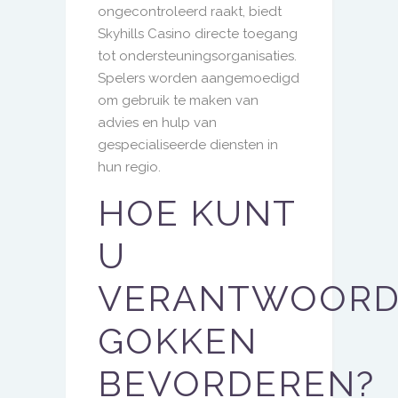
ongecontroleerd raakt, biedt
Skyhills Casino directe toegang
tot ondersteuningsorganisaties.
Spelers worden aangemoedigd
om gebruik te maken van
advies en hulp van
gespecialiseerde diensten in
hun regio.
HOE KUNT
U
VERANTWOOR
GOKKEN
BEVORDEREN?