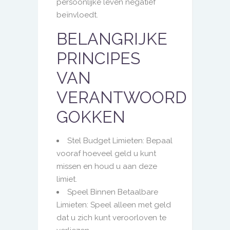
persoonlijke leven negatief
beïnvloedt.
BELANGRIJKE
PRINCIPES
VAN
VERANTWOORD
GOKKEN
Stel Budget Limieten: Bepaal
vooraf hoeveel geld u kunt
missen en houd u aan deze
limiet.
Speel Binnen Betaalbare
Limieten: Speel alleen met geld
dat u zich kunt veroorloven te